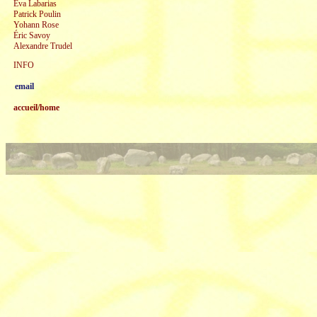
Eva Labarias
Patrick Poulin
Yohann Rose
Éric Savoy
Alexandre Trudel
INFO
email
accueil/home