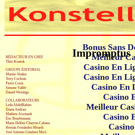
Casino En Ligne
Meilleur Casino En Ligne
Meilleu
Best 
Bonus Sans D
Impromptus
Meilleur Ca
RÉDACTEUR EN CHEF
Théo Kranok
Casino En Li
GROUPE ÉDITORIAL
Casino En Li
Marine Abakis
Terry Cochran
Pierre Costa
Casino En 
Simone Vallée
Daniel Westings
Casino 
COLLABORATEURS
Meilleur Cas
Leila AbdelRahim
Diana Andrasi
Casino 
Mathieu Arsenault
Éric Bourbonnais
Marie-Hélène Charron-Cabana
Casino
Hernán Fernández-Meardi
José Antonio Giménez Micó