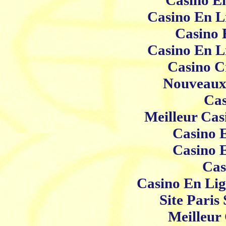
Casino En L
Casino 
Casino En L
Casino 
Nouveaux
Cas
Meilleur Cas
Casino 
Casino 
Cas
Casino En Lig
Site Paris
Meilleur