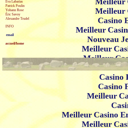
Meilleur
Eva Labarias
Patrick Poulin
Meilleur
Yohann Rose
Éric Savoy
Casino 
Alexandre Trudel
INFO
Meilleur Casi
email
Nouveau Je
accueil/home
Meilleur Cas
Meilleur Cas
Casino En L
Casino 
Casino 
Meilleur Ca
Casi
Meilleur Casino E
Meilleur Cas