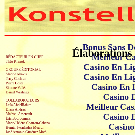
Casino En Ligne
Meilleur Casino En Ligne
Meilleu
Best 
Bonus Sans D
Élaborations
Meilleur Ca
RÉDACTEUR EN CHEF
Théo Kranok
Casino En Li
GROUPE ÉDITORIAL
Casino En Li
Marine Abakis
Terry Cochran
Pierre Costa
Casino En 
Simone Vallée
Daniel Westings
Casino 
COLLABORATEURS
Meilleur Cas
Leila AbdelRahim
Diana Andrasi
Casino 
Mathieu Arsenault
Éric Bourbonnais
Marie-Hélène Charron-Cabana
Casino
Hernán Fernández-Meardi
José Antonio Giménez Micó