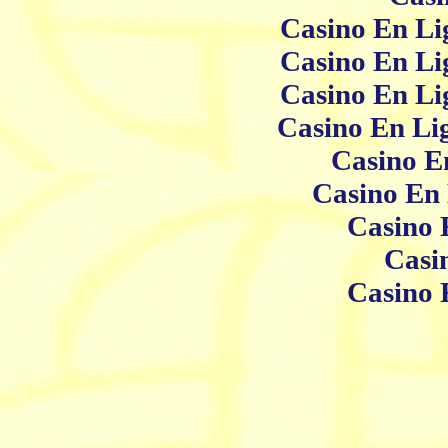
Casino En Lig
Casino En Lig
Casino En Lig
Casino En Li
Casino E
Casino En 
Casino 
Casi
Casino 